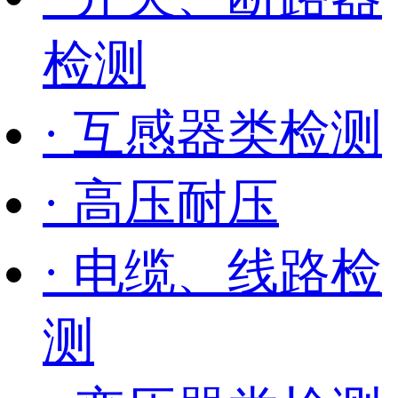
检测
· 互感器类检测
· 高压耐压
· 电缆、线路检
测