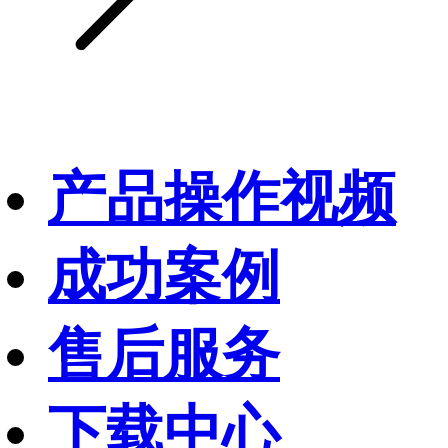
产品操作视频
成功案例
售后服务
下载中心