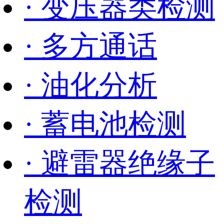
· 变压器类检测
· 多方通话
· 油化分析
· 蓄电池检测
· 避雷器绝缘子
检测