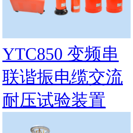
YTC850 变频串
联谐振电缆交流
耐压试验装置