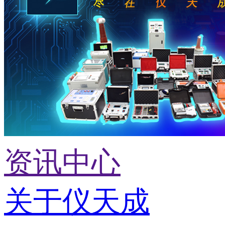
资讯中心
关于仪天成