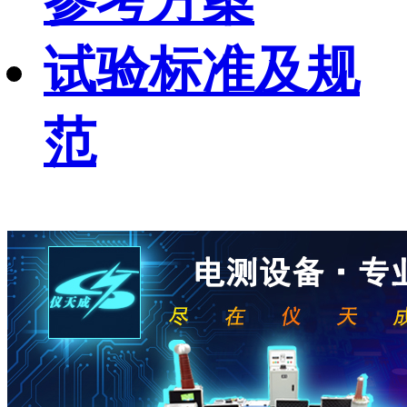
参考方案
试验标准及规
范