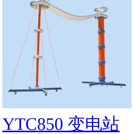
YTC850 变电站