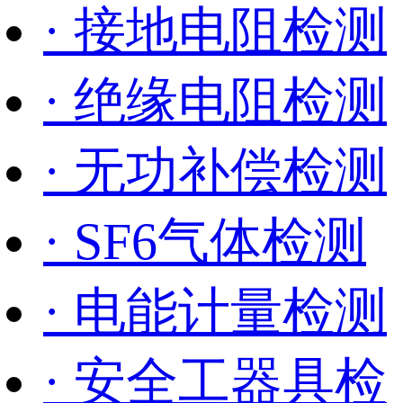
· 接地电阻检测
· 绝缘电阻检测
· 无功补偿检测
· SF6气体检测
· 电能计量检测
· 安全工器具检