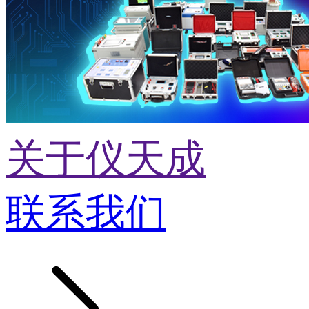
关于仪天成
联系我们