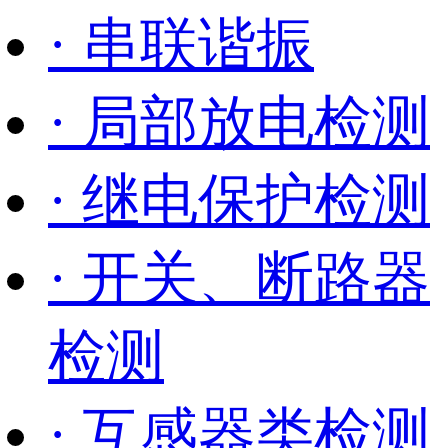
· 串联谐振
· 局部放电检测
· 继电保护检测
· 开关、断路器
检测
· 互感器类检测