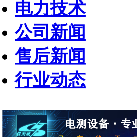
电力技术
公司新闻
售后新闻
行业动态