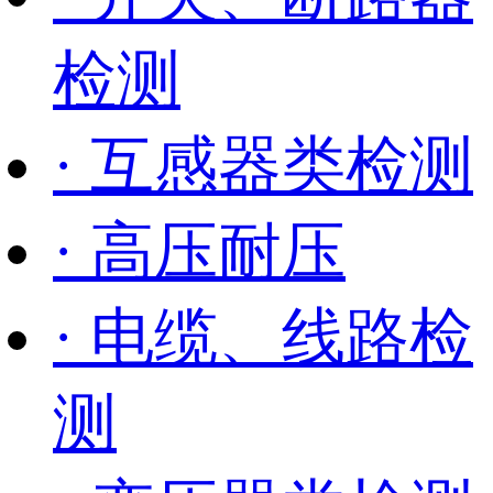
检测
· 互感器类检测
· 高压耐压
· 电缆、线路检
测