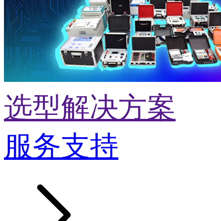
选型解决方案
服务支持