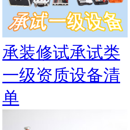
承装修试承试类
一级资质设备清
单