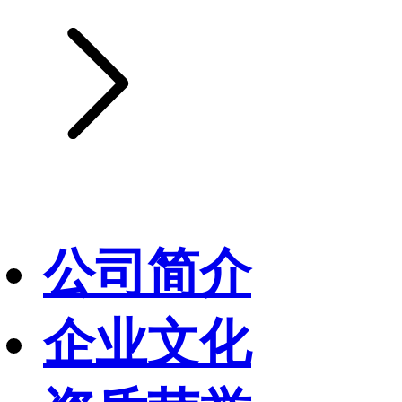
公司简介
企业文化