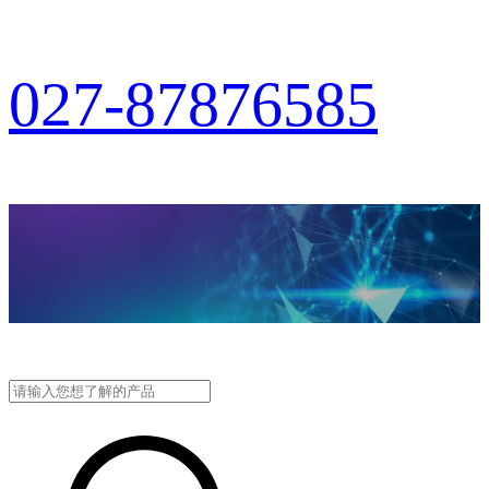
027-87876585