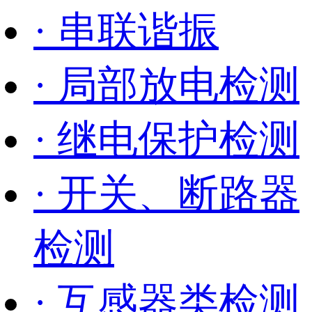
· 串联谐振
· 局部放电检测
· 继电保护检测
· 开关、断路器
检测
· 互感器类检测