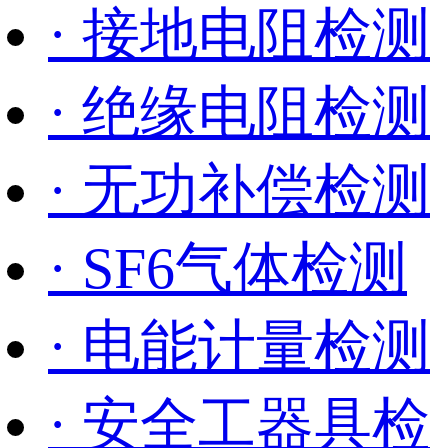
· 接地电阻检测
· 绝缘电阻检测
· 无功补偿检测
· SF6气体检测
· 电能计量检测
· 安全工器具检