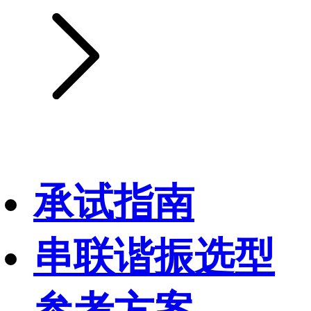
承试指南
串联谐振选型