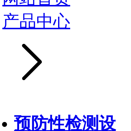
产品中心
预防性检测设