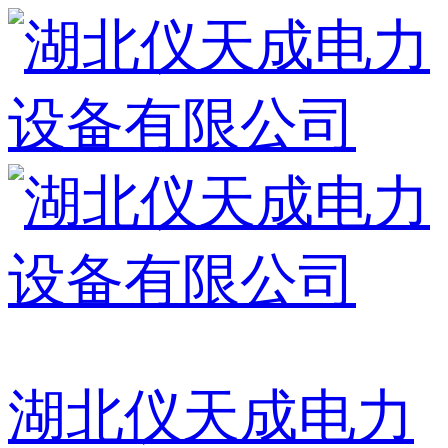
湖北仪天成电力