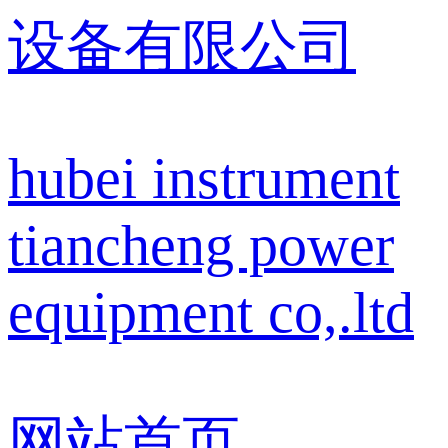
设备有限公司
hubei instrument
tiancheng power
equipment co,.ltd
网站首页